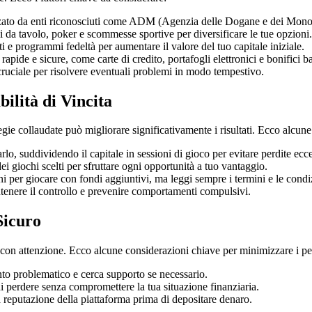
zzato da enti riconosciuti come ADM (Agenzia delle Dogane e dei Monopol
i da tavolo, poker e scommesse sportive per diversificare le tue opzioni.
ti e programmi fedeltà per aumentare il valore del tuo capitale iniziale.
rapide e sicure, come carte di credito, portafogli elettronici e bonifici b
cruciale per risolvere eventuali problemi in modo tempestivo.
ilità di Vincita
e collaudate può migliorare significativamente i risultati. Ecco alcune 
o, suddividendo il capitale in sessioni di gioco per evitare perdite ecce
i giochi scelti per sfruttare ogni opportunità a tuo vantaggio.
 per giocare con fondi aggiuntivi, ma leggi sempre i termini e le condi
tenere il controllo e prevenire comportamenti compulsivi.
Sicuro
i con attenzione. Ecco alcune considerazioni chiave per minimizzare i per
to problematico e cerca supporto se necessario.
i perdere senza compromettere la tua situazione finanziaria.
a reputazione della piattaforma prima di depositare denaro.